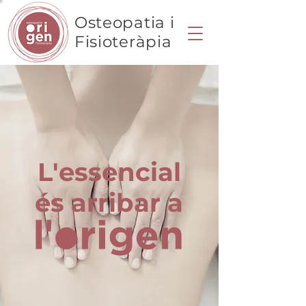
Osteopatia i
Fisioteràpia
L'essencial
és arribar a