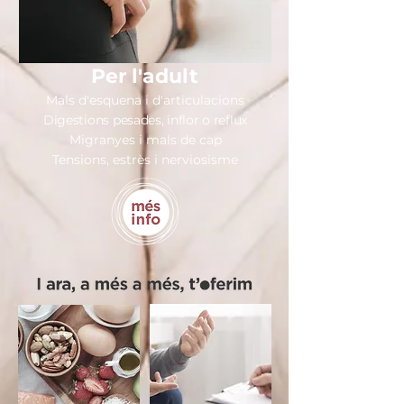
Per l'adult
Mals d'esquena i d'articulacions
Digestions pesades, inflor o reflux
Migranyes i mals de cap
Tensions, estrès i nerviosisme