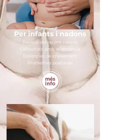
Per infants i nadons
Revisió del recent nascut
Dificultats amb la lactància
Dolències de creixement
Problemes posturals