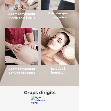
Psicoteràpia
Acompanyament
integrativa
nutricional i PNIc
Estètica i
Acompanyament
benestar
per una llevadora