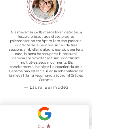
A la meva filla de 18 mesos li van detectar, a
l'escola bressol, que el seu progrés
psicomotor no era òptim i em van passar el
contacte de la Gemma. Al cap de tres
sessions amb ella i d’alguns exercicis per fer a
casa, la nena ha recuperat la postura i
camina amb molta “soltura”, coordinant
molt bé els seus moviments. Els
coneixements, la dolçor i la experiència de la
Gemma han estat claus en la rehabilitació de
la meva filla i la recomano a tothom! Gràcies
Gemma!
— Laura Bermúdez