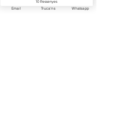
Email
Truca'ns
Whatsapp
Pateixes algun dolor? Sents la panxa
inflada i les digestions pesades?
Tens mal de cap habitualment? Se
t'escapen unes gotes d'orina?
O simplement vols trobar-te millor?
Omple el formulari, explica’ns què és el
que et passa i buscarem el millor
tractament per a tu.