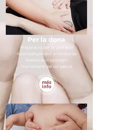
Per la dona
Preparació per la gestació
Acompanyament a l'embaràs
Reeducació postpart
Tractament del sol pelvià