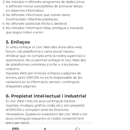
No introduir o difondre programes de dades (virus
o software nociu) susceptibles de provocar danys
en sistemes informàtics.
No difondre informació que vulneri drets
fonamentals i llibertats públiques.
No difondre publicitat il·lícita o deslleial.
No introduir informació falsa, ambigua o inexacta
que pugui induir a error.
5. Enllaços
Si voleu enllaçar el Lloc Web des d'una altra web,
fòrum, xat, plataforma o xarxa social, haureu
d'indicar que no compta amb la nostra supervisió o
autorització. No es permet enllaçar el Lloc Web des
de plataformes contràries a la llei o a les bones
costums.
Aquesta Web pot incloure enllaços a pàgines de
tercers, però ORIGEN no es fa responsable de les
variacions en la informació, serveis i continguts
d'aquestes pàgines.
6. Propietat intel·lectual i industrial
El Lloc Web i tots els seus continguts (textos,
logotips, imatges, gràfics, codis, etc.) són propietat
d'ORIGEN o compten amb les llicències
necessàries. Qualsevol explotació del Lloc Web o els
seus continguts requereix el nostre consentiment
previ per escrit.
Queda prohibida l'eliminació de dades