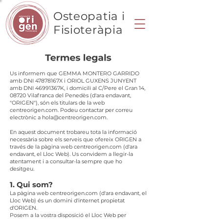
Osteopatia i
Fisioteràpia
Us informem que GEMMA MONTERO GARRIDO
amb DNI 47878167X i ORIOL GUXENS JUNYENT
amb DNI 46991367K, i domicili al C/Pere el Gran 14,
08720 Vilafranca del Penedès (d'ara endavant,
"ORIGEN"), són els titulars de la web
centreorigen.com. Podeu contactar per correu
electrònic a
hola@centreorigen.com
.
En aquest document trobareu tota la informació
necessària sobre els serveis que ofereix ORIGEN a
través de la pàgina web centreorigen.com (d'ara
endavant, el Lloc Web). Us convidem a llegir-la
atentament i a consultar-la sempre que ho
desitgeu.
1. Qui som?
La pàgina web centreorigen.com (d'ara endavant, el
Lloc Web) és un domini d'internet propietat
d'ORIGEN.
Posem a la vostra disposició el Lloc Web per