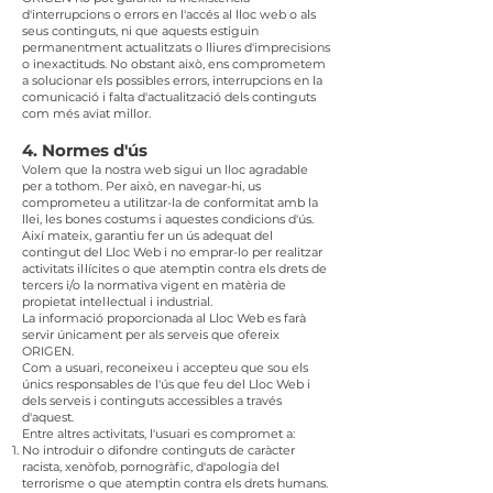
d'interrupcions o errors en l'accés al lloc web o als
seus continguts, ni que aquests estiguin
permanentment actualitzats o lliures d'imprecisions
o inexactituds. No obstant això, ens comprometem
a solucionar els possibles errors, interrupcions en la
comunicació i falta d'actualització dels continguts
com més aviat millor.
4. Normes d'ús
Volem que la nostra web sigui un lloc agradable
per a tothom. Per això, en navegar-hi, us
comprometeu a utilitzar-la de conformitat amb la
llei, les bones costums i aquestes condicions d'ús.
Així mateix, garantiu fer un ús adequat del
contingut del Lloc Web i no emprar-lo per realitzar
activitats il·lícites o que atemptin contra els drets de
tercers i/o la normativa vigent en matèria de
propietat intel·lectual i industrial.
La informació proporcionada al Lloc Web es farà
servir únicament per als serveis que ofereix
ORIGEN.
Com a usuari, reconeixeu i accepteu que sou els
únics responsables de l'ús que feu del Lloc Web i
dels serveis i continguts accessibles a través
d'aquest.
Entre altres activitats, l'usuari es compromet a:
No introduir o difondre continguts de caràcter
racista, xenòfob, pornogràfic, d'apologia del
terrorisme o que atemptin contra els drets humans.